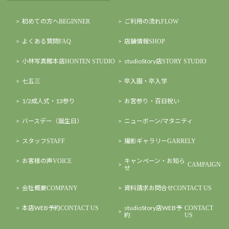
初めての方へ
ご利用の流れ
BEGINNER
FLOW
よくある質問
店舗情報
FAQ
SHOP
小林写真館本店
studioStory店
HONTEN STUDIO
STORY STUDIO
七五三
卒入園・卒入学
1/2成人式・13参り
お宮参り・百日祝い
バースデー（誕生日）
ニューボーン/マタニティ
スタッフ
撮影ギャラリー
STAFF
GARRELY
お客様の声
キャンペーン・お知ら
VOICE
CAMPAIGN
せ
会社概要
資料請求お問合せ
COMPANY
CONTACT US
本店WEB予約
studioStory店WEB予
CONTACT US
CONTACT
約
US